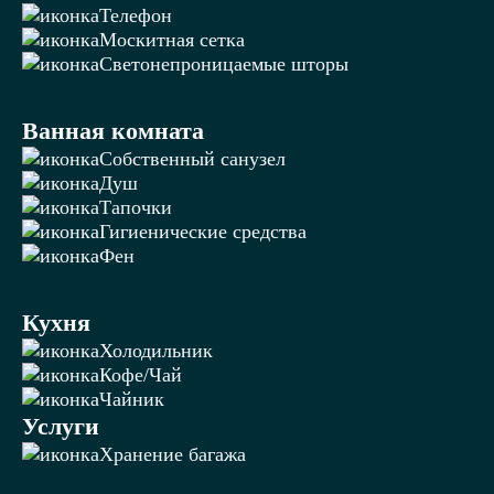
Телефон
Москитная сетка
Светонепроницаемые шторы
Ванная комната
Собственный санузел
Душ
Тапочки
Гигиенические средства
Фен
Кухня
Холодильник
Кофе/Чай
Чайник
Услуги
Хранение багажа